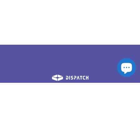
S'abonner
Notre Mission
Magasiner
FAQ
Travailler à Dispatch
En Vrac