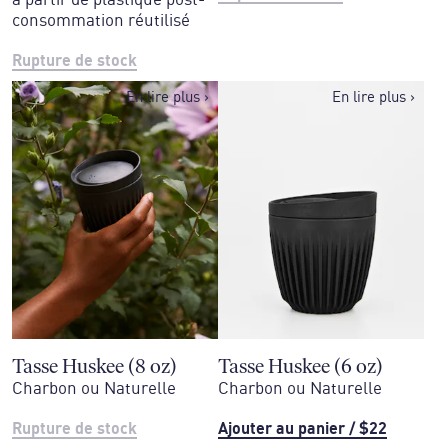
à partir de plastique post-
consommation réutilisé
Rupture de stock
En lire plus
›
En lire plus
›
Tasse Huskee (8 oz)
Tasse Huskee (6 oz)
Charbon ou Naturelle
Charbon ou Naturelle
Rupture de stock
Ajouter au panier
/
$22