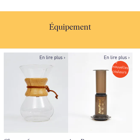
Équipement
En lire plus
›
En lire plus
›
De
nouvelles
couleurs
!