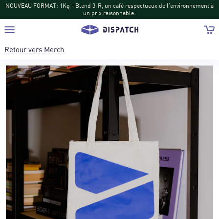
NOUVEAU FORMAT: 1Kg - Blend 3-R, un café respectueux de l'environnement à
un prix raisonnable.
Retour vers
Merch