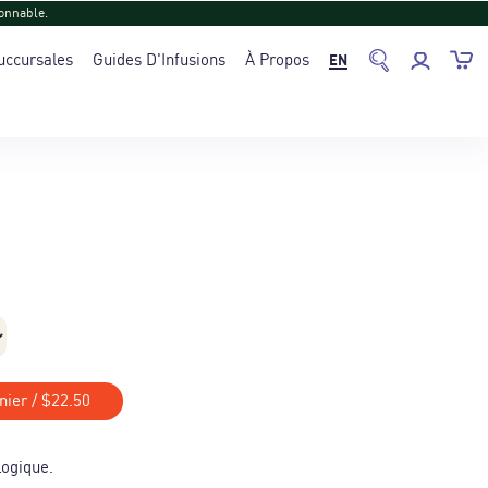
onnable.
uccursales
Guides D'Infusions
À Propos
EN
nier
/
$22.50
logique.