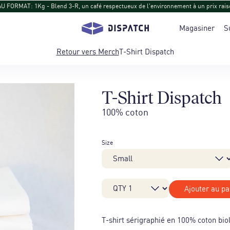
 FORMAT: 1Kg - Blend 3-R, un café respectueux de l'environnement à un prix rais
Magasiner
S
Retour vers
Merch
T-Shirt Dispatch
T-Shirt Dispatch
100% coton
Size
Ajouter au pa
T-shirt sérigraphié en 100% coton bio