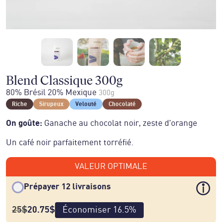
Blend Classique 300g
80% Brésil 20% Mexique
300g
Riche
Sirupeux
Velouté
Chocolaté
On goûte
:
Ganache au chocolat noir, zeste d'orange
Un café noir parfaitement torréfié.
VALEUR OPTIMALE
Prépayer 12 livraisons
25
$
20.75
$
Économiser
16.5
%