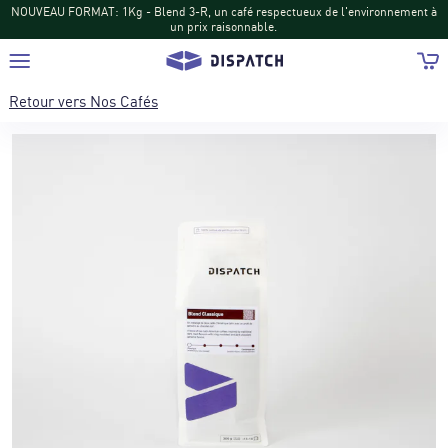
NOUVEAU FORMAT: 1Kg - Blend 3-R, un café respectueux de l'environnement à
un prix raisonnable.
Retour vers
Nos Cafés