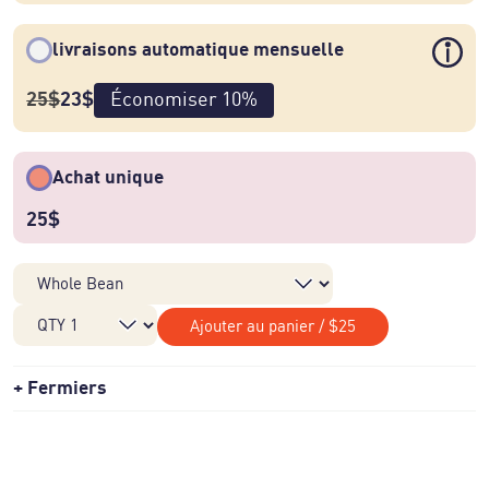
livraisons automatique mensuelle
25
$
23
$
Économiser
10
%
Achat unique
25
$
Ajouter au panier
/
$25
Fermiers