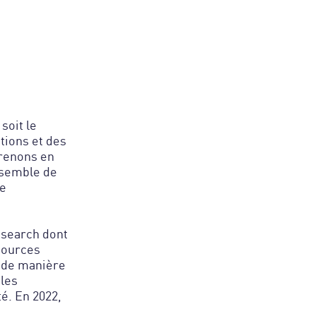
soit le
tions et des
prenons en
nsemble de
re
esearch dont
ssources
r de manière
 les
é. En 2022,