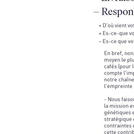
–
Respons
+
D'où vient vo
+
Es-ce-que vo
–
Es-ce que vot
En bref, non
moyen le plu
cafés (pour 
compte l'imp
notre chaîn
l'empreinte 
- Nous faiso
la mission e
génétiques 
stratégique 
contraintes 
cette contri