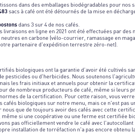
tissons dans des emballages biodégradables pour nos sa
483
sacs à café ont été détournés de la mise en décharg
ostons
dans 3 sur 4 de nos cafés.
 livraisons en ligne en 2021 ont été effectuées par des
n neutres en carbone (vélo-courrier, ramassage en maga
otre partenaire d'expédition terrestre zéro-net).
tifiés biologiques ont la garantie d’avoir été cultivés sa
n de pesticides ou d'herbicides. Nous soutenons l'agricul
ais les frais initiaux et annuels pour obtenir la certifica
pour de nombreux producteurs de café, même si leurs pr
normes de la certification. Pour cette raison, vous verr
 cafés biologiques sur notre menu, mais ce n'est pas un
 nous que de toujours avoir des cafés avec cette certific
 même si une coopérative ou une ferme est certifiée bi
ons pas officiellement vendre le café avec l'autocollant
opre installation de torréfaction n'a pas encore obtenu l