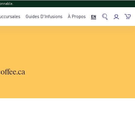
onnable.
uccursales
Guides D'Infusions
À Propos
EN
offee.ca