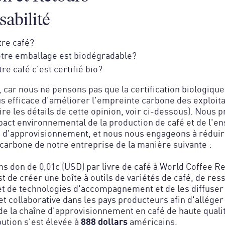
abilité
tre café?
tre emballage est biodégradable?
re café c'est certifié bio?
, car nous ne pensons pas que la certification biologique 
s efficace d'améliorer l'empreinte carbone des exploita
lire les détails de cette opinion, voir ci-dessous). Nous 
act environnemental de la production de café et de l'e
e d'approvisionnement, et nous nous engageons à rédui
carbone de notre entreprise de la manière suivante :
ns don de 0,01c (USD) par livre de café à World Coffee R
st de créer une boîte à outils de variétés de café, de re
et de technologies d'accompagnement et de les diffuse
et collaborative dans les pays producteurs afin d'alléger
de la chaîne d'approvisionnement en café de haute qualit
888 dollars
bution s'est élevée à
américains.