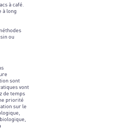
cs à café.
e à long
 méthodes
sin ou
ns
ture
tion sont
atiques vont
ez de temps
e priorité
ation sur le
ologique,
 biologique,
a