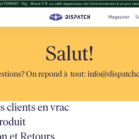
 FORMAT: 1Kg - Blend 3-R, un café respectueux de l'environnement à un prix rais
Magasiner
S
Salut!
stions? On repond à tout:
info@dispatchc
s clients en vrac
roduit
on et Retours