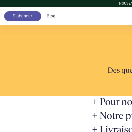
NOUVEAU
S'abonner
Blog
Des que
+
Pour no
+
Notre p
+
Livrais