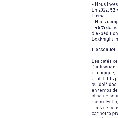
- Nous inves
52,
En 2022,
terme.
comp
- Nous
46 %
-
de nos
d'expéditio
Boxknight, n
L'essentiel
:
Les cafés cer
l'utilisatio
biologique, m
prohibitifs 
au-delà des 
en temps des
absolue pour
menu. Enfin,
nous ne pouv
car notre pr