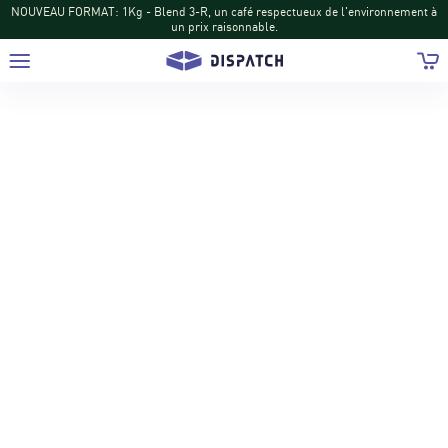
NOUVEAU FORMAT: 1Kg - Blend 3-R, un café respectueux de l'environnement à
un prix raisonnable.