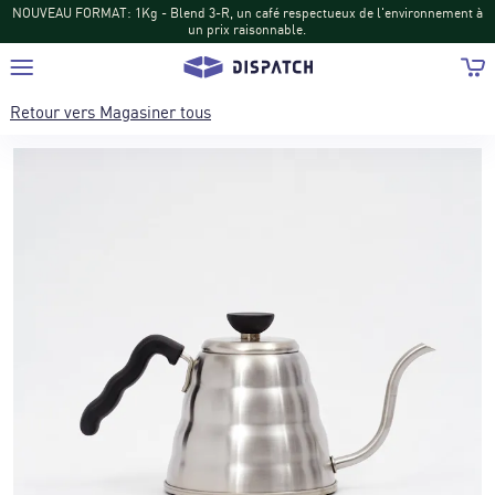
NOUVEAU FORMAT: 1Kg - Blend 3-R, un café respectueux de l'environnement à
un prix raisonnable.
Retour vers
Magasiner tous